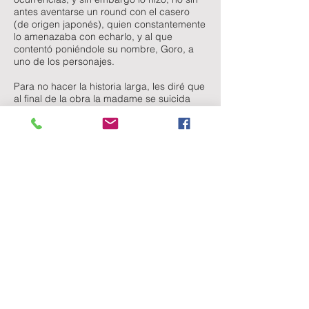
antes aventarse un round con el casero
(de origen japonés), quien constantemente
lo amenazaba con echarlo, y al que
contentó poniéndole su nombre, Goro, a
uno de los personajes.
Para no hacer la historia larga, les diré que
al final de la obra la madame se suicida
dejándole el paquete de la manutención
de su bebé a un tal Pinkerton, güero de
origen norteamericano que se colٕó en la
opera desde el principio, la cortina cae
dejando al cubierto al guerito llorando con
el niño en brazos junto al cuerpo inherte de
la madona (también japonesa).
Juan Who?/¿Quién es Juan?
THE MONS STORY
E-Mail me/Contáctame
©2019 by graficadus.jv created with
wix.com